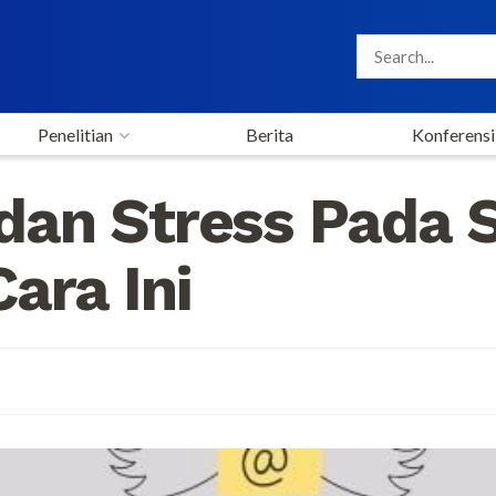
Penelitian
Berita
Konferensi
an Stress Pada S
ara Ini