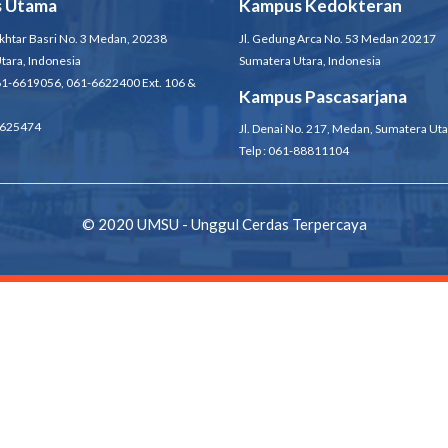
 Utama
Kampus Kedokteran
ukhtar Basri No. 3 Medan, 20238
Jl. Gedung Arca No. 53 Medan 20217
tara, Indonesia
Sumatera Utara, Indonesia
61-6619056, 061-6622400 Ext. 106 &
Kampus Pascasarjana
 6625474
Jl. Denai No. 217, Medan, Sumatera Uta
Telp : 061-88811104
© 2020 UMSU - Unggul Cerdas Terpercaya