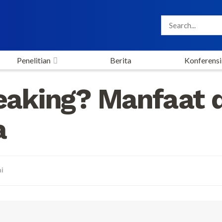
Penelitian
Berita
Konferensi
reaking? Manfaat 
a
i